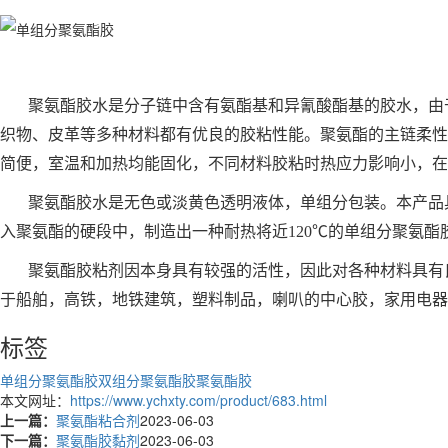
聚氨酯胶水是分子链中含有氨酯基和异氰酸酯基的胶水，由
织物、皮革等多种材料都有优良的胶粘性能。聚氨酯的主链柔性
简便，室温和加热均能固化，不同材料胶粘时热应力影响小，在
聚氨酯胶水是无色或淡黄色透明液体，单组分包装。本产品
入聚氨酯的硬段中，制造出一种耐热将近120℃的单组分聚氨酯
聚氨酯胶粘剂因本身具有较强的活性，因此对各种材料具有
于船舶，高铁，地铁建筑，塑料制品，喇叭的中心胶，家用电器
标签
单组分聚氨酯胶
双组分聚氨酯胶
聚氨酯胶
本文网址：
https://www.ychxty.com/product/683.html
上一篇：
聚氨酯粘合剂
2023-06-03
下一篇：
聚氨酯胶黏剂
2023-06-03