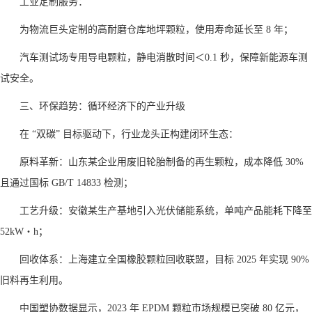
工业定制服务：
为物流巨头定制的高耐磨仓库地坪颗粒，使用寿命延长至 8 年；
汽车测试场专用导电颗粒，静电消散时间＜0.1 秒，保障新能源车测
试安全。
三、环保趋势：循环经济下的产业升级
在 “双碳” 目标驱动下，行业龙头正构建闭环生态：
原料革新：山东某企业用废旧轮胎制备的再生颗粒，成本降低 30%
且通过国标 GB/T 14833 检测；
工艺升级：安徽某生产基地引入光伏储能系统，单吨产品能耗下降至
52kW・h；
回收体系：上海建立全国橡胶颗粒回收联盟，目标 2025 年实现 90%
旧料再生利用。
中国塑协数据显示，2023 年 EPDM 颗粒市场规模已突破 80 亿元，